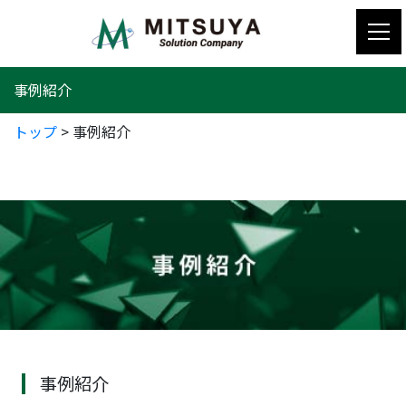
コ
ン
テ
ン
事例紹介
ツ
へ
トップ
>
事例紹介
ス
キ
ッ
プ
事例紹介