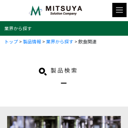
コ
ン
テ
ン
業界から探す
ツ
へ
トップ
>
製品情報
>
業界から探す
>
飲食関連
ス
キ
ッ
プ