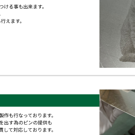
変化をつける事も出来ます。
。
も行えます。
』の製作も行なっております。
決めを出す為のピンの提供も
で一貫して対応しております。