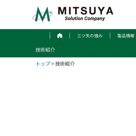
コ
ン
テ
ン
ツ
三ツ矢の強み
製品情報
へ
ス
技術紹介
キ
ッ
トップ
>
技術紹介
プ