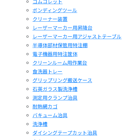
ゴムコレット
ボンディングツール
クリーナー装置
レーザーマーカー用昇降台
レーザーマーカー用アジャストテーブル
半導体部材保管用特注棚
電子機器用特注筐体
クリーンルーム用作業台
食洗器トレー
グリップリング搬送ケース
石英ガラス製洗浄槽
測定用クランプ治具
耐熱網カゴ
バキューム治具
洗浄槽
ダイシングテープカット治具