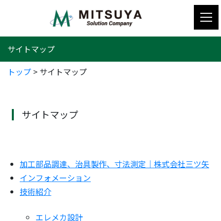
コ
ン
テ
ン
サイトマップ
ツ
へ
トップ
>
サイトマップ
ス
キ
ッ
プ
サイトマップ
加工部品調達、治具製作、寸法測定｜株式会社三ツ矢
インフォメーション
技術紹介
エレメカ設計