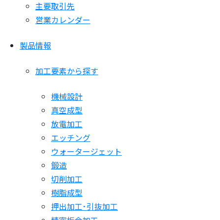
主要取引先
営業カレンダー
製品情報
加工要素から探す
機械設計
真空成型
放電加工
エッチング
ウォータージェット
鍛造
切削加工
樹脂成型
押出加工･引抜加工
精密板金加工