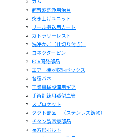
カム
超音波洗浄用治具
突き上げユニット
リール搬送用カート
カトラリーレスト
洗浄かご（仕切り付き）
コネクターピン
FCV開発部品
エアー機器収納ボックス
各種バネ
工業機械設備用ギア
手術訓練用疑似血管
スプロケット
ダクト部品 （ステンレス鋳物）
チタン製医療部品
長方形ボルト