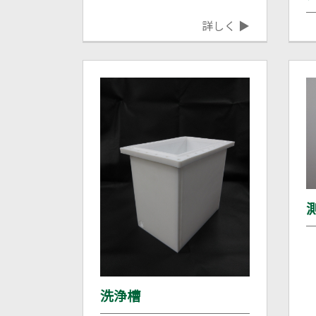
詳しく ▶
洗浄槽