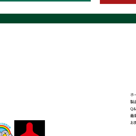
ホ
製
Q&
最
お