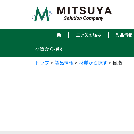
コ
ン
テ
ン
ツ
三ツ矢の強み
製品情報
へ
ス
材質から探す
キ
ッ
トップ
>
製品情報
>
材質から探す
>
樹脂
プ