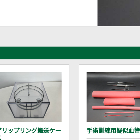
グリップリング搬送ケー
手術訓練用疑似血
ス