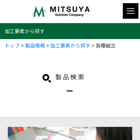
コ
ン
テ
ン
加工要素から探す
ツ
へ
トップ
>
製品情報
>
加工要素から探す
>
各種組立
ス
キ
ッ
プ