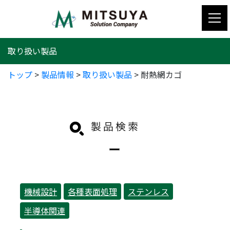
コ
ン
テ
ン
取り扱い製品
ツ
へ
トップ
>
製品情報
>
取り扱い製品
>
耐熱網カゴ
ス
キ
ッ
プ
機械設計
各種表面処理
ステンレス
半導体関連