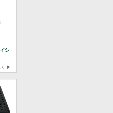
ダイシ
しく ▶