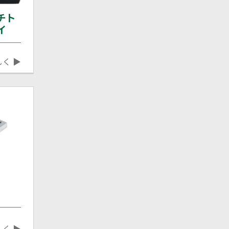
チト
イ
しく ▶
しく ▶