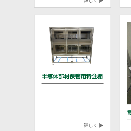
詳しく ▶
半導体部材保管用特注棚
詳しく ▶