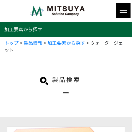
コ
ン
テ
ン
加工要素から探す
ツ
へ
トップ
>
製品情報
>
加工要素から探す
>
ウォータージェ
ス
ット
キ
ッ
プ