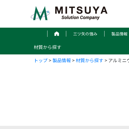
コ
ン
テ
ン
ツ
三ツ矢の強み
製品情報
へ
ス
材質から探す
キ
ッ
トップ
>
製品情報
>
材質から探す
>
アルミニ
プ