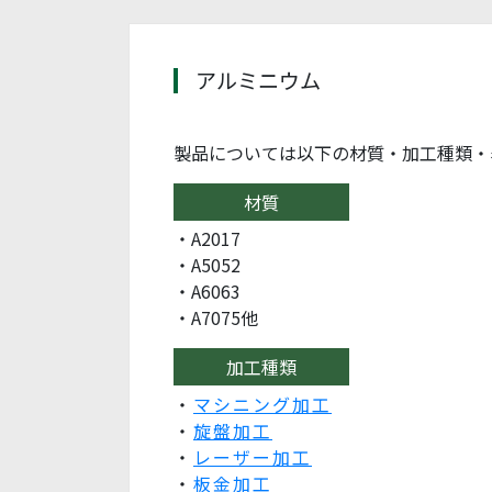
アルミニウム
製品については以下の材質・加工種類・
材質
・A2017
・A5052
・A6063
・A7075他
加工種類
・
マシニング加工
・
旋盤加工
・
レーザー加工
・
板金加工