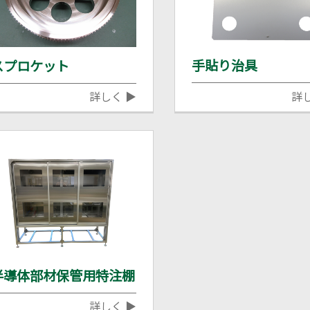
手貼り治具
スプロケット
詳しく ▶
詳
半導体部材保管用特注棚
詳しく ▶