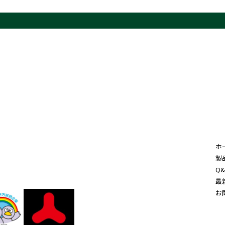
ホ
製
Q&
最
お