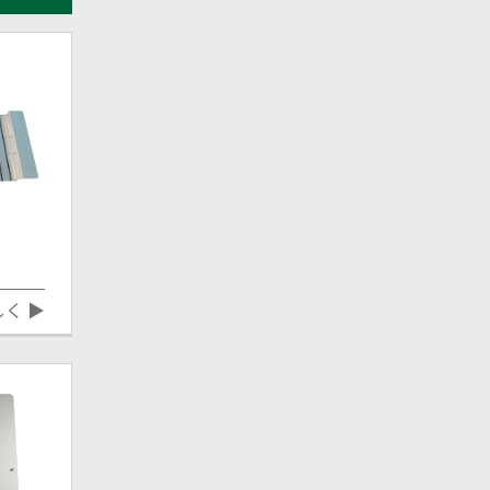
ク
しく ▶