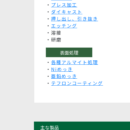
・
プレス加工
・
ダイキャスト
・
押し出し、引き抜き
・
エッチング
・溶接
・研磨
表面処理
・
各種アルマイト処理
・
Niめっき
・
亜鉛めっき
・
テフロンコーティング
主な製品