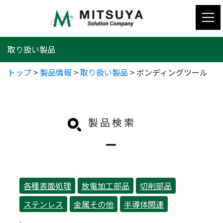
コ
ン
テ
ン
取り扱い製品
ツ
へ
トップ
>
製品情報
>
取り扱い製品
>
ボンディングツール
ス
キ
ッ
プ
各種表面処理
放電加工部品
切削部品
ステンレス
金属その他
半導体関連