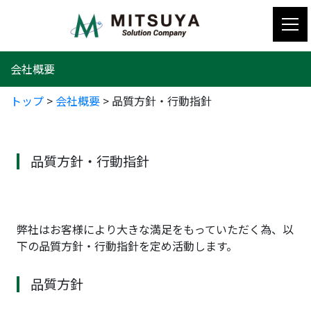
コ
ン
テ
ン
会社概要
ツ
へ
トップ
>
会社概要
>
品質方針・行動指針
ス
キ
ッ
プ
品質方針・行動指針
弊社はお客様により大きな満足をもっていただく為、以
下の品質方針・行動指針を定め活動します。
品質方針