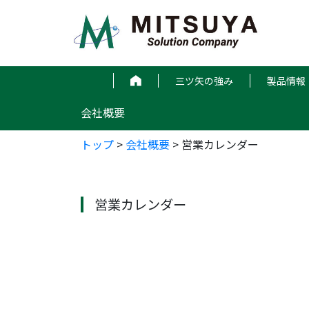
コ
ン
テ
ン
ツ
三ツ矢の強み
製品情報
へ
ス
会社概要
キ
ッ
トップ
>
会社概要
>
営業カレンダー
プ
営業カレンダー