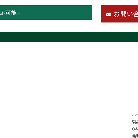
応可能 -
お問い
ホ
製
Q&
最