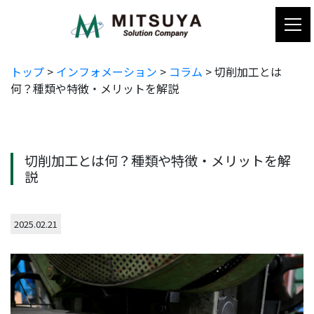
コ
ン
テ
ン
トップ
>
インフォメーション
>
コラム
>
切削加工とは
ツ
何？種類や特徴・メリットを解説
へ
ス
キ
ッ
切削加工とは何？種類や特徴・メリットを解
プ
説
2025.02.21