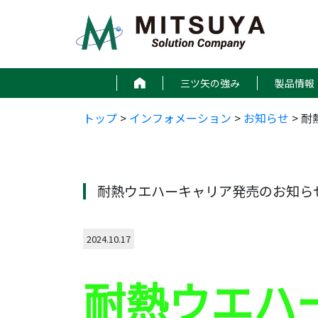
コ
ン
テ
ン
ツ
三ツ矢の強み
製品情報
へ
ス
トップ
>
インフォメーション
>
お知らせ
>
耐
キ
ッ
プ
耐熱ウエハーキャリア発売のお知ら
2024.10.17
耐熱ウエハ