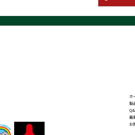
ホ
製
Q&
最
お