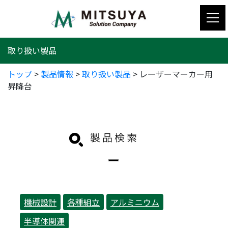
コ
ン
テ
ン
取り扱い製品
ツ
へ
トップ
>
製品情報
>
取り扱い製品
>
レーザーマーカー用
ス
昇降台
キ
ッ
プ
機械設計
各種組立
アルミニウム
半導体関連